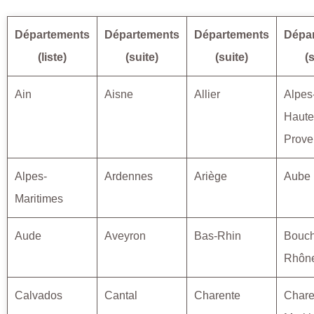
Départements
Départements
Départements
Dépa
(liste)
(suite)
(suite)
(
Ain
Aisne
Allier
Alpes
Haute
Prove
Alpes-
Ardennes
Ariège
Aube
Maritimes
Aude
Aveyron
Bas-Rhin
Bouch
Rhôn
Calvados
Cantal
Charente
Chare