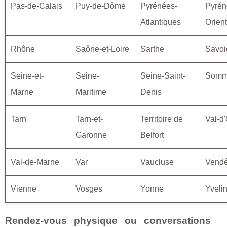
Pas-de-Calais
Puy-de-Dôme
Pyrénées-
Pyrén
Atlantiques
Orien
Rhône
Saône-et-Loire
Sarthe
Savoi
Seine-et-
Seine-
Seine-Saint-
Som
Marne
Maritime
Denis
Tarn
Tarn-et-
Territoire de
Val-d
Garonne
Belfort
Val-de-Marne
Var
Vaucluse
Vend
Vienne
Vosges
Yonne
Yveli
Rendez-vous physique ou conversations