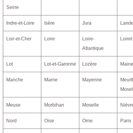
Seine
Indre-et-Loire
Isère
Jura
Land
Loir-et-Cher
Loire
Loire-
Loiret
Atlantique
Lot
Lot-et-Garonne
Lozère
Maine
Manche
Marne
Mayenne
Meurt
Mosel
Meuse
Morbihan
Moselle
Nièvr
Nord
Oise
Orne
Paris