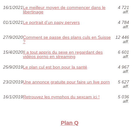
16/1/2021
Le meilleur moyen de commencer dans le
4 721
libertinage
aff.
01/1/2021
Le portrait d’un papy pervers
4 784
aff.
27/9/2020
Comment se passe des plans culs en Suisse
12 446
?
aff.
15/4/2020
Il a tout appris du sexe en regardant des
6 601
vidéos porno en streaming
aff.
25/9/2019
Le plan cul est bon pour la santé
4 967
aff.
23/2/2019
Une annonce gratuite pour faire un live porn
5 627
aff.
16/1/2019
Retrouvez les nymphos du sexcam ici !
5 036
aff.
Plan Q