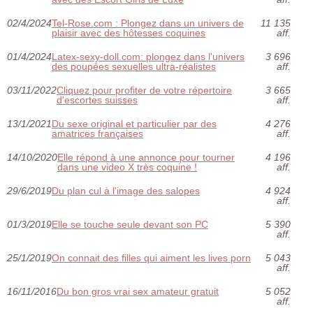
02/4/2024
Tel-Rose.com : Plongez dans un univers de
11 135
plaisir avec des hôtesses coquines
aff.
01/4/2024
Latex-sexy-doll.com: plongez dans l'univers
3 696
des poupées sexuelles ultra-réalistes
aff.
03/11/2022
Cliquez pour profiter de votre répertoire
3 665
d'escortes suisses
aff.
13/1/2021
Du sexe original et particulier par des
4 276
amatrices françaises
aff.
14/10/2020
Elle répond à une annonce pour tourner
4 196
dans une video X très coquine !
aff.
29/6/2019
Du plan cul à l'image des salopes
4 924
aff.
01/3/2019
Elle se touche seule devant son PC
5 390
aff.
25/1/2019
On connait des filles qui aiment les lives porn
5 043
aff.
16/11/2016
Du bon gros vrai sex amateur gratuit
5 052
aff.